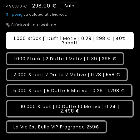
Regular
Sale
298.00 €
498.00 €
Sale
price
price
Shipping
calculated at checkout.
🔢 Stückzahl auswählen
1.000 Stück |1 Duft 1 Motiv | 0.29 | 298 € | 40%
Rabatt
1.000 Stück | 2 Düfte 1 Motiv | 0.39 | 398 €
2.000 Stück| 2 Düfte 2 Motive | 0.28 | 558 €
5.000 Stück | 5 Düfte 5 Motive | 0.26 | 1.298 €
10.000 Stück | 10 Düfte 10 Motive | 0.24 |
2.498 €
La Vie Est Belle VIP Fragrance 259€