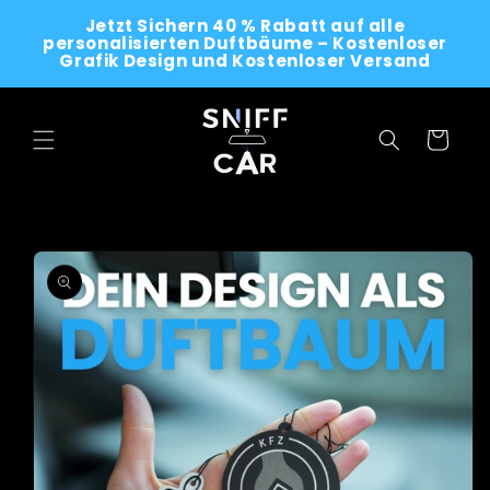
Skip to
Jetzt Sichern 40 % Rabatt auf alle
content
personalisierten Duftbäume – Kostenloser
Grafik Design und Kostenloser Versand
Cart
Skip to
product
information