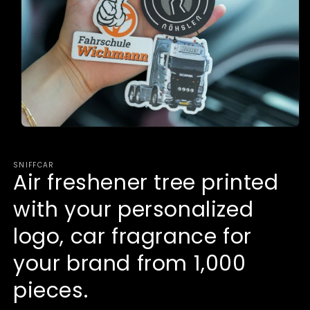
Open
media
1
in
SNIFFCAR
modal
Air freshener tree printed
with your personalized
logo, car fragrance for
your brand from 1,000
pieces.