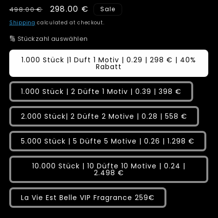
Regular
Sale
298.00 €
498.00 €
Sale
price
price
Shipping
calculated at checkout.
🔢 Stückzahl auswählen
1.000 Stück |1 Duft 1 Motiv | 0.29 | 298 € | 40%
Rabatt
1.000 Stück | 2 Düfte 1 Motiv | 0.39 | 398 €
2.000 Stück| 2 Düfte 2 Motive | 0.28 | 558 €
5.000 Stück | 5 Düfte 5 Motive | 0.26 | 1.298 €
10.000 Stück | 10 Düfte 10 Motive | 0.24 |
2.498 €
La Vie Est Belle VIP Fragrance 259€