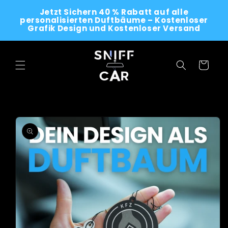
Skip to
Jetzt Sichern 40 % Rabatt auf alle
content
personalisierten Duftbäume – Kostenloser
Grafik Design und Kostenloser Versand
Cart
Skip to
product
information