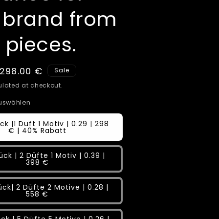
 brand from
 pieces.
Sale
298.00 €
Sale
price
lated at checkout.
auswählen
ck |1 Duft 1 Motiv | 0.29 | 298
€ | 40% Rabatt
ück | 2 Düfte 1 Motiv | 0.39 |
398 €
ck| 2 Düfte 2 Motive | 0.28 |
558 €