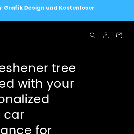
r Grafik Design und Kostenloser
Log
Cart
in
reshener tree
ted with your
onalized
, car
rance for