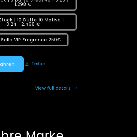
ck | 5 Düfte 5 Motive | 0.26 |
1.298 €
Stück | 10 Düfte 10 Motive |
0.24 | 2.498 €
t Belle VIP Fragrance 259€
Teilen
fahren
View full details
Ihre Marke