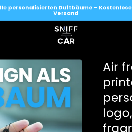
alle personalisierten Duftbäume – Kostenlose
Versand
Air f
prin
pers
logo
frag