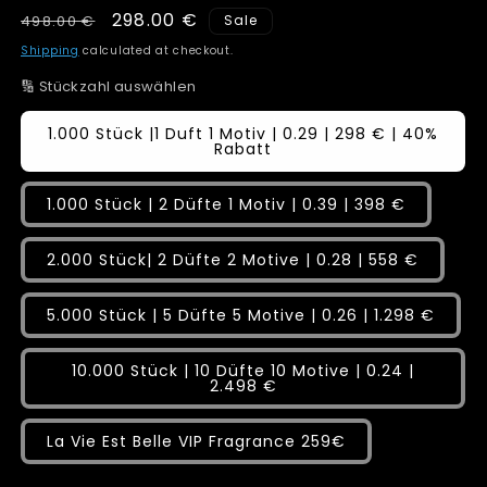
Regular
Sale
298.00 €
498.00 €
Sale
price
price
Shipping
calculated at checkout.
🔢 Stückzahl auswählen
1.000 Stück |1 Duft 1 Motiv | 0.29 | 298 € | 40%
Rabatt
1.000 Stück | 2 Düfte 1 Motiv | 0.39 | 398 €
2.000 Stück| 2 Düfte 2 Motive | 0.28 | 558 €
5.000 Stück | 5 Düfte 5 Motive | 0.26 | 1.298 €
10.000 Stück | 10 Düfte 10 Motive | 0.24 |
2.498 €
La Vie Est Belle VIP Fragrance 259€