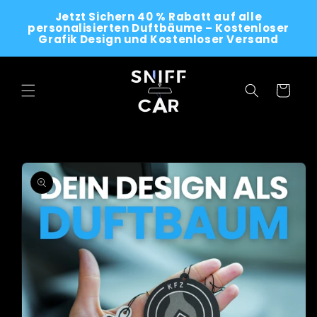
Skip to
Jetzt Sichern 40 % Rabatt auf alle
content
personalisierten Duftbäume – Kostenloser
Grafik Design und Kostenloser Versand
Cart
Skip to
product
information