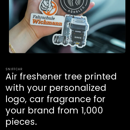
Open
media
1
in
SNIFFCAR
modal
Air freshener tree printed
with your personalized
logo, car fragrance for
your brand from 1,000
pieces.