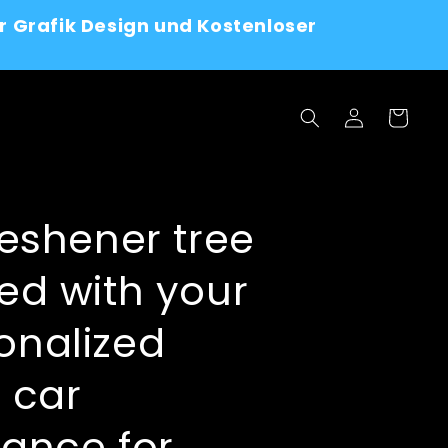
r Grafik Design und Kostenloser
Log
Cart
in
reshener tree
ted with your
onalized
, car
rance for