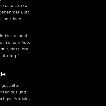
he eine starke
ngenehmer Duft
t positiven
ie bieten auch
e in einem Auto
für, dass Ihre
Hinterkopf
de
 gestalten.
riten aus und
artiges Produkt,