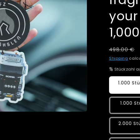
your
1,000
Regular
498.00 €
price
Shipping
calcu
🔢 Stückzahl 
1.000 Stü
1.000 St
2.000 Stü