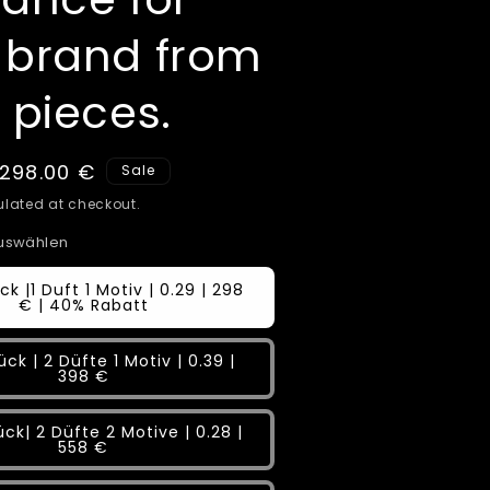
 brand from
 pieces.
Sale
298.00 €
Sale
price
lated at checkout.
auswählen
ck |1 Duft 1 Motiv | 0.29 | 298
€ | 40% Rabatt
ück | 2 Düfte 1 Motiv | 0.39 |
398 €
ck| 2 Düfte 2 Motive | 0.28 |
558 €