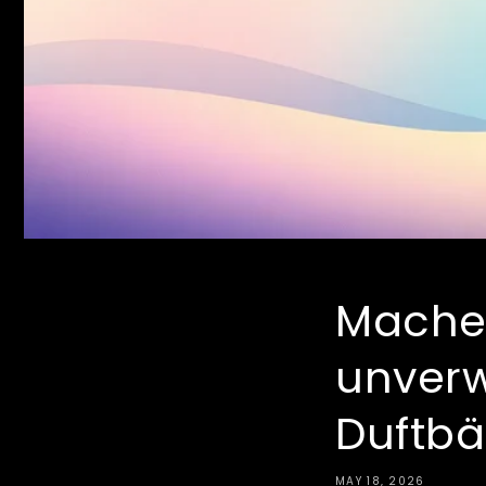
Machen
unverw
Duftb
MAY 18, 2026