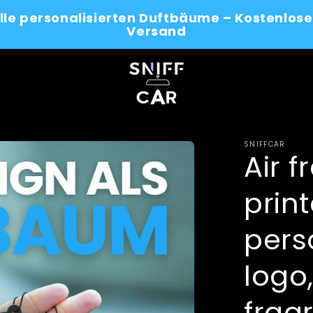
alle personalisierten Duftbäume – Kostenlose
Versand
SNIFFCAR
Air f
prin
pers
logo
frag