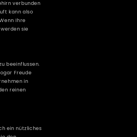
ehirn verbunden
uft kann also
 Wenn Ihre
 werden sie
u beeinflussen.
sogar Freude
ernehmen in
den reinen
h ein nützliches
sie den