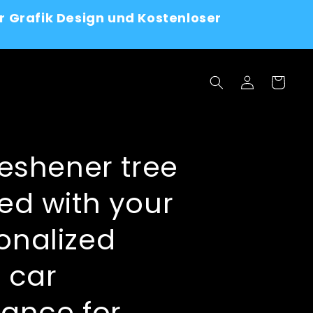
r Grafik Design und Kostenloser
Log
Cart
in
reshener tree
ted with your
onalized
, car
rance for