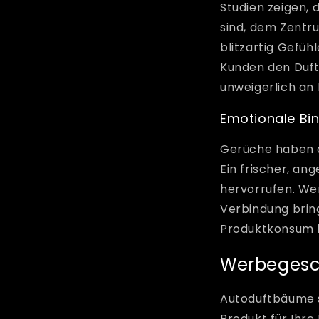
Studien zeigen,
sind, dem Zentr
blitzartig Gefüh
Kunden den Duft
unweigerlich an
Emotionale Bi
Gerüche haben d
Ein frischer, a
hervorrufen. We
Verbindung bring
Produktkonsum 
Werbegesc
Autoduftbäume si
Produkt für Ihre