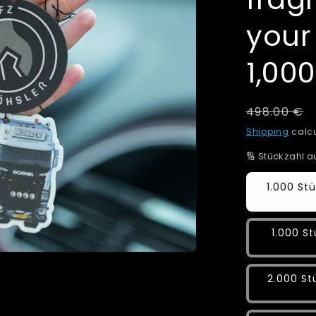
your
1,000
Regular
498.00 €
price
Shipping
calcu
🔢 Stückzahl 
1.000 Stü
1.000 St
2.000 Stü