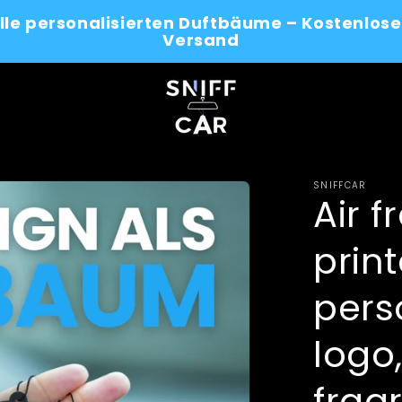
alle personalisierten Duftbäume – Kostenlose
Versand
SNIFFCAR
Air f
prin
pers
logo
frag