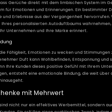
 dass Gerüche direkt mit dem limbischen System im G
um für Emotionen und Erinnerungen. Ein bestimmter D
le und Erlebnisse aus der Vergangenheit hervorrufen.
 Ihres personalisierten Autoduftbaums wahrnehmen,
 Ihr Unternehmen und Ihre Marke erinnert.
ndung
ie Fähigkeit, Emotionen zu wecken und Stimmungen z
ngenehmer Duft kann Wohlbefinden, Entspannung und 
nn Ihre Kunden dieses positive Gefühl mit Ihrem Unt
en, entsteht eine emotionale Bindung, die weit über 
hinausgeht.
henke mit Mehrwert
nd nicht nur ein effektives Werbemittel, sondern auc
 Kunden. Sie erfüllen einen praktischen Zweck, indem 