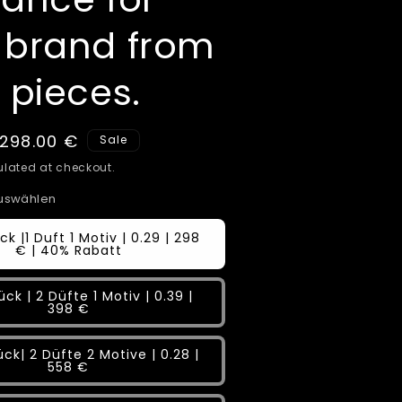
 brand from
 pieces.
Sale
298.00 €
Sale
price
lated at checkout.
auswählen
ck |1 Duft 1 Motiv | 0.29 | 298
€ | 40% Rabatt
ück | 2 Düfte 1 Motiv | 0.39 |
398 €
ck| 2 Düfte 2 Motive | 0.28 |
558 €