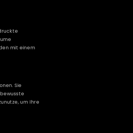
druckte
äume
nden mit einem
t
onen. Sie
nbewusste
zunutze, um Ihre