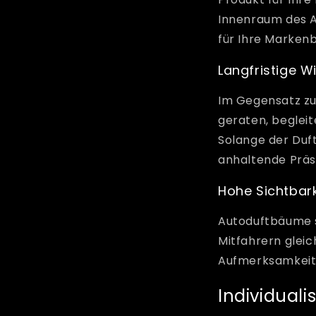
Innenraum des A
für Ihre Marken
Langfristige W
Im Gegensatz zu
geraten, beglei
Solange der Duf
anhaltende Präs
Hohe Sichtbark
Autoduftbäume s
Mitfahrern glei
Aufmerksamkeit f
Individual