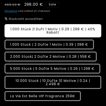
Regular
Sale
298.00 €
498.00 €
Sale
price
price
Shipping
calculated at checkout.
🔢 Stückzahl auswählen
1.000 Stück |1 Duft 1 Motiv | 0.29 | 298 € | 40%
Rabatt
1.000 Stück | 2 Düfte 1 Motiv | 0.39 | 398 €
2.000 Stück| 2 Düfte 2 Motive | 0.28 | 558 €
5.000 Stück | 5 Düfte 5 Motive | 0.26 | 1.298 €
10.000 Stück | 10 Düfte 10 Motive | 0.24 |
2.498 €
La Vie Est Belle VIP Fragrance 259€