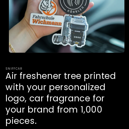
Open
media
1
in
SNIFFCAR
modal
Air freshener tree printed
with your personalized
logo, car fragrance for
your brand from 1,000
pieces.