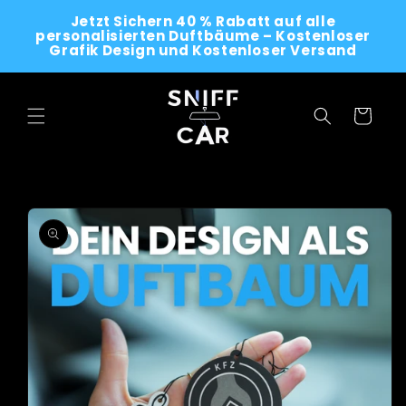
Skip to
Jetzt Sichern 40 % Rabatt auf alle
content
personalisierten Duftbäume – Kostenloser
Grafik Design und Kostenloser Versand
Cart
Skip to
product
information