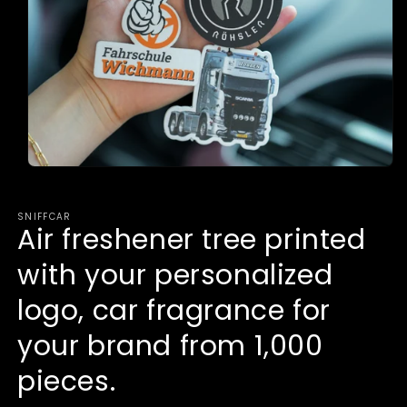
Open
media
1
in
SNIFFCAR
modal
Air freshener tree printed
with your personalized
logo, car fragrance for
your brand from 1,000
pieces.