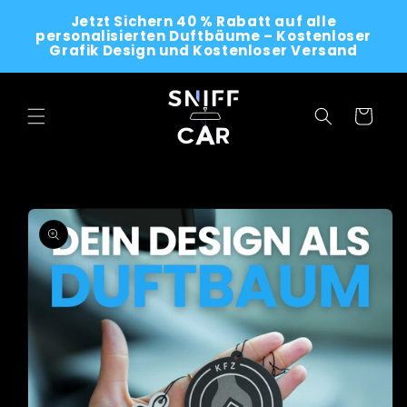
Skip to
Jetzt Sichern 40 % Rabatt auf alle
content
personalisierten Duftbäume – Kostenloser
Grafik Design und Kostenloser Versand
Cart
Skip to
product
information