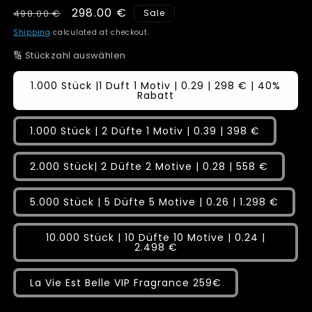
Regular
Sale
298.00 €
498.00 €
Sale
price
price
Shipping
calculated at checkout.
🔢 Stückzahl auswählen
1.000 Stück |1 Duft 1 Motiv | 0.29 | 298 € | 40%
Rabatt
1.000 Stück | 2 Düfte 1 Motiv | 0.39 | 398 €
2.000 Stück| 2 Düfte 2 Motive | 0.28 | 558 €
5.000 Stück | 5 Düfte 5 Motive | 0.26 | 1.298 €
10.000 Stück | 10 Düfte 10 Motive | 0.24 |
2.498 €
La Vie Est Belle VIP Fragrance 259€