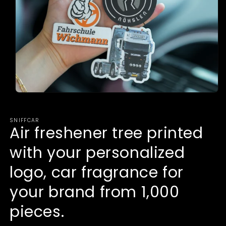
Open
media
1
in
SNIFFCAR
modal
Air freshener tree printed
with your personalized
logo, car fragrance for
your brand from 1,000
pieces.