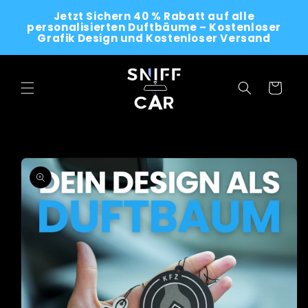
Skip to
Jetzt Sichern 40 % Rabatt auf alle
content
personalisierten Duftbäume – Kostenloser
Grafik Design und Kostenloser Versand
Cart
Skip to
product
information