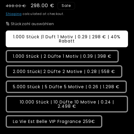
Regular
Sale
298.00 €
498.00 €
Sale
price
price
Shipping
calculated at checkout.
🔢 Stückzahl auswählen
1.000 Stück |1 Duft 1 Motiv | 0.29 | 298 € | 40%
Rabatt
1.000 Stück | 2 Düfte 1 Motiv | 0.39 | 398 €
2.000 Stück| 2 Düfte 2 Motive | 0.28 | 558 €
5.000 Stück | 5 Düfte 5 Motive | 0.26 | 1.298 €
10.000 Stück | 10 Düfte 10 Motive | 0.24 |
2.498 €
La Vie Est Belle VIP Fragrance 259€