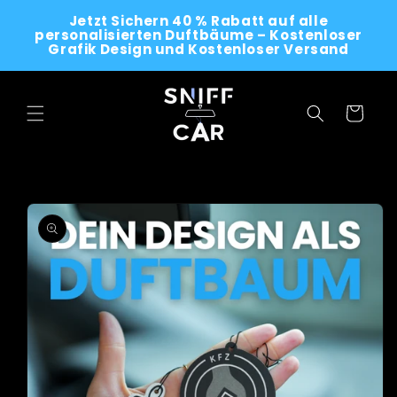
Skip to
Jetzt Sichern 40 % Rabatt auf alle
content
personalisierten Duftbäume – Kostenloser
Grafik Design und Kostenloser Versand
Cart
Skip to
product
information