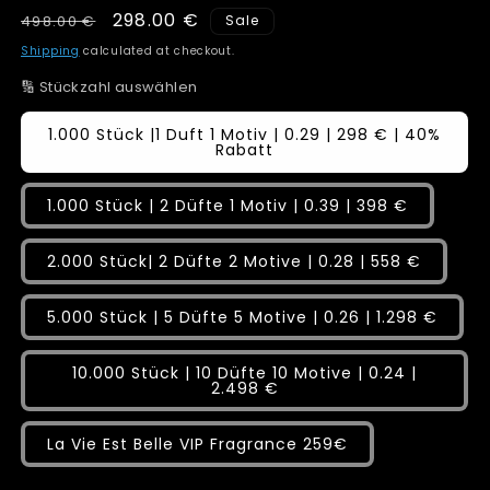
Regular
Sale
298.00 €
498.00 €
Sale
price
price
Shipping
calculated at checkout.
🔢 Stückzahl auswählen
1.000 Stück |1 Duft 1 Motiv | 0.29 | 298 € | 40%
Rabatt
1.000 Stück | 2 Düfte 1 Motiv | 0.39 | 398 €
2.000 Stück| 2 Düfte 2 Motive | 0.28 | 558 €
5.000 Stück | 5 Düfte 5 Motive | 0.26 | 1.298 €
10.000 Stück | 10 Düfte 10 Motive | 0.24 |
2.498 €
La Vie Est Belle VIP Fragrance 259€