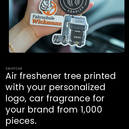
Open
media
1
in
SNIFFCAR
modal
Air freshener tree printed
with your personalized
logo, car fragrance for
your brand from 1,000
pieces.